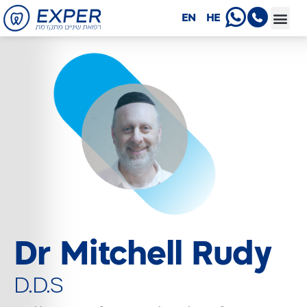
EN
HE
Dr Mitchell Rudy
D.D.S