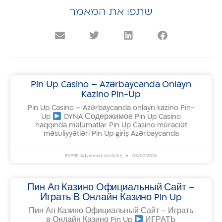
שתפו את המאמר
Pin Up Casino – Azərbaycanda Onlayn
Kazino Pin-Up
Pin Up Casino – Azərbaycanda onlayn kazino Pin-
Up
OYNA Содержимое Pin Up Casino
haqqında məlumatlar Pin Up Casino müraciət
məsuliyyətləri Pin Up giriş Azərbaycanda
EXPER Advanced dentistry
03/07/2026
Пин Ап Казино Официальный Сайт –
Играть В Онлайн Казино Pin Up
Пин Ап Казино Официальный Сайт – Играть
в Онлайн Казино Pin Up
ИГРАТЬ