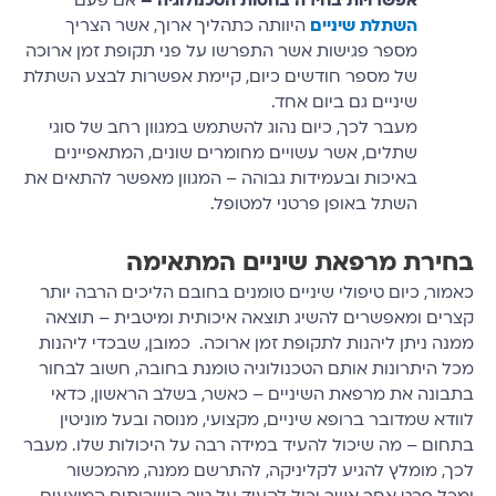
השתלת שיניים
היוותה כתהליך ארוך, אשר הצריך
מספר פגישות אשר התפרשו על פני תקופת זמן ארוכה
של מספר חודשים כיום, קיימת אפשרות לבצע השתלת
שיניים גם ביום אחד.
מעבר לכך, כיום נהוג להשתמש במגוון רחב של סוגי
שתלים, אשר עשויים מחומרים שונים, המתאפיינים
באיכות ובעמידות גבוהה – המגוון מאפשר להתאים את
השתל באופן פרטני למטופל.
בחירת מרפאת שיניים המתאימה
כאמור, כיום טיפולי שיניים טומנים בחובם הליכים הרבה יותר
קצרים ומאפשרים להשיג תוצאה איכותית ומיטבית – תוצאה
ממנה ניתן ליהנות לתקופת זמן ארוכה. כמובן, שבכדי ליהנות
מכל היתרונות אותם הטכנולוגיה טומנת בחובה, חשוב לבחור
בתבונה את מרפאת השיניים – כאשר, בשלב הראשון, כדאי
לוודא שמדובר ברופא שיניים, מקצועי, מנוסה ובעל מוניטין
בתחום – מה שיכול להעיד במידה רבה על היכולות שלו. מעבר
לכך, מומלץ להגיע לקליניקה, להתרשם ממנה, מהמכשור